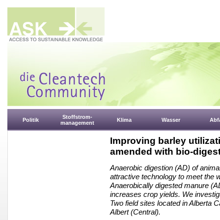
Stoffstrom-
Politik
Klima
Wasser
Abfa
management
Improving barley utilizat
amended with bio-digest
Anaerobic digestion (AD) of anim
attractive technology to meet the 
Anaerobically digested manure (ADM
increases crop yields. We investig
Two field sites located in Alberta
Albert (Central).