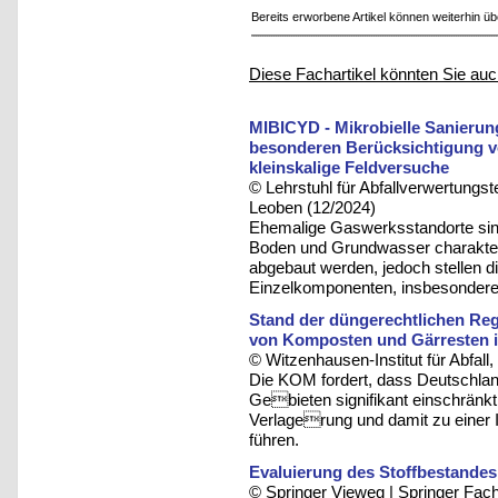
Bereits erworbene Artikel können weiterhin ü
Diese Fachartikel könnten Sie auc
MIBICYD - Mikrobielle Sanierun
besonderen Berücksichtigung 
kleinskalige Feldversuche
© Lehrstuhl für Abfallverwertungst
Leoben (12/2024)
Ehemalige Gaswerksstandorte sind
Boden und Grundwasser charakteris
abgebaut werden, jedoch stellen 
Einzelkomponenten, insbesondere C
Stand der düngerechtlichen Re
von Komposten und Gärresten i
© Witzenhausen-Institut für Abfa
Die KOM fordert, dass Deutschland
Gebieten signifikant einschränkt
Verlagerung und damit zu einer I
führen.
Evaluierung des Stoffbestandes
© Springer Vieweg | Springer F