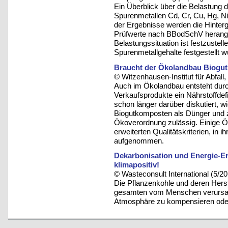
Ein Überblick über die Belastung 
Spurenmetallen Cd, Cr, Cu, Hg, N
der Ergebnisse werden die Hinter
Prüfwerte nach BBodSchV herang
Belastungssituation ist festzustel
Spurenmetallgehalte festgestellt w
Braucht der Ökolandbau Biogu
© Witzenhausen-Institut für Abfa
Auch im Ökolandbau entsteht durch
Verkaufsprodukte ein Nährstoffdef
schon länger darüber diskutiert, 
Biogutkomposten als Dünger und 
Ökoverordnung zulässig. Einige 
erweiterten Qualitätskriterien, in 
aufgenommen.
Dekarbonisation und Energie-Erz
klimapositiv!
© Wasteconsult International (5/2
Die Pflanzenkohle und deren Herste
gesamten vom Menschen verursach
Atmosphäre zu kompensieren ode