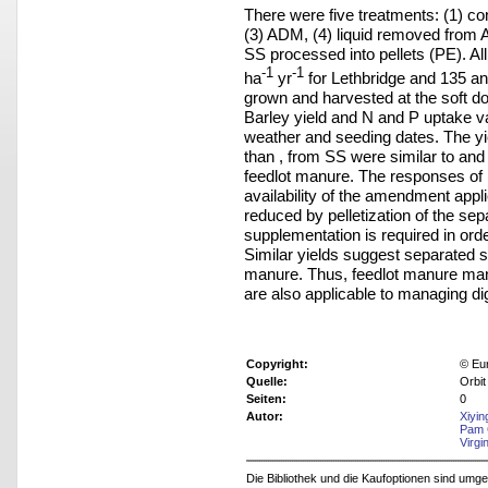
There were five treatments: (1) c
(3) ADM, (4) liquid removed from 
SS processed into pellets (PE). A
-1
-1
ha
yr
for Lethbridge and 135 a
grown and harvested at the soft do
Barley yield and N and P uptake var
weather and seeding dates. The yi
than , from SS were similar to and 
feedlot manure. The responses of b
availability of the amendment applie
reduced by pelletization of the sepa
supplementation is required in orde
Similar yields suggest separated s
manure. Thus, feedlot manure man
are also applicable to managing di
Copyright:
© Eu
Quelle:
Orbit
Seiten:
0
Autor:
Xiyi
Pam 
Virgi
Die Bibliothek und die Kaufoptionen sind um