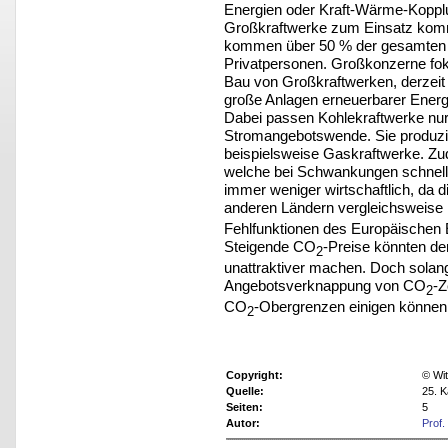
Energien oder Kraft-Wärme-Koppl
Großkraftwerke zum Einsatz komm
kommen über 50 % der gesamten In
Privatpersonen. Großkonzerne foku
Bau von Großkraftwerken, derzeit 
große Anlagen erneuerbarer Energ
Dabei passen Kohlekraftwerke nur 
Stromangebotswende. Sie produzie
beispielsweise Gaskraftwerke. Zud
welche bei Schwankungen schnelle
immer weniger wirtschaftlich, da d
anderen Ländern vergleichsweise 
Fehlfunktionen des Europäischen 
Steigende CO
-Preise könnten de
2
unattraktiver machen. Doch solang
Angebotsverknappung von CO
-Z
2
CO
-Obergrenzen einigen können
2
Copyright:
© Wit
Quelle:
25. K
Seiten:
5
Autor:
Prof.