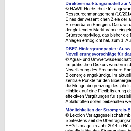
Direktvermarktungsmodell zur
© HAWK Hochschule für angewandt
Ressourcenmanagement (10/201
Eines der wesentlichen Ziele der a
Erneuerbaren Energien. Dazu wird 
der gleitenden Marktprämie eingef
Grünstromprivileg, das bisher di
Anlagen ermöglicht hat, zum 1. Au
DBFZ-Hintergrundpapier: Auswi
Novellierungsvorschläge für d
© Agrar- und Umweltwissenschaftli
Im politischen Diskurs wurden in d
Novellierung des Erneuerbare-Ener
Bioenergie angekündigt. Im aktuell
zentrale Punkte für den Bioenergi
die Mengenbegrenzung des jährlic
Hinblick auf eine Flexibilisierung
effektiven Vergütungen für spezie
Abfallstoffen sollen beibehalten we
Möglichkeiten der Strompreis-E
© Lexxion Verlagsgesellschaft mb
Spätestens seit die Übertragungsn
EEG-Umlage im Jahr 2014 in Höh
wird die Höhe des Strompreises be