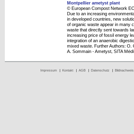
Montpellier ametyst plant
© European Compost Network ECN
Due to an increasing environmental
in developed countries, new solutio
of organic waste appear in many cou
waste that directly sent towards lan
increasing price of fossil energy
integration of an anaerobic digestio
mixed waste. Further Authors: O
A. Sommain - Ametyst, SITA Médi
Impressum
|
Kontakt
|
AGB
|
Datenschutz
|
Bildnachweis