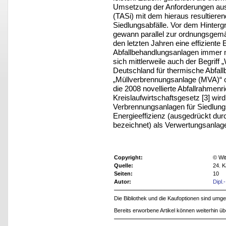
Umsetzung der Anforderungen aus 
(TASi) mit dem hieraus resultiere
Siedlungsabfälle. Vor dem Hinter
gewann parallel zur ordnungsgemä
den letzten Jahren eine effizient
Abfallbehandlungsanlagen immer 
sich mittlerweile auch der Begriff
Deutschland für thermische Abfal
„Müllverbrennungsanlage (MVA)“ o
die 2008 novellierte Abfallrahmenr
Kreislaufwirtschaftsgesetz [3] wir
Verbrennungsanlagen für Siedlung
Energieeffizienz (ausgedrückt dur
bezeichnet) als Verwertungsanlage
Copyright:
© Wit
Quelle:
24. K
Seiten:
10
Autor:
Dipl.
Die Bibliothek und die Kaufoptionen sind um
Bereits erworbene Artikel können weiterhin ü