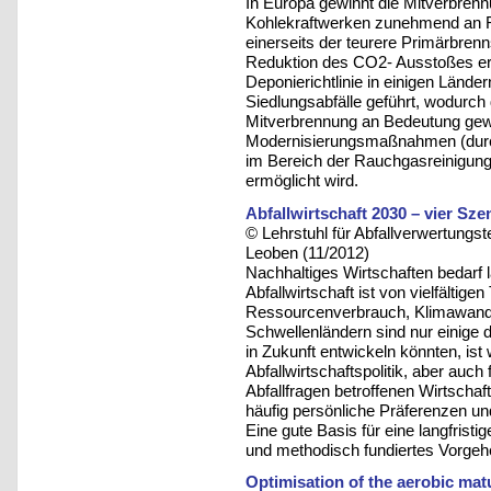
In Europa gewinnt die Mitverbrenn
Kohlekraftwerken zunehmend an Re
einerseits der teurere Primärbrenn
Reduktion des CO2- Ausstoßes er
Deponierichtlinie in einigen Lände
Siedlungsabfälle geführt, wodurch
Mitverbrennung an Bedeutung gew
Modernisierungsmaßnahmen (durch d
im Bereich der Rauchgasreinigung
ermöglicht wird.
Abfallwirtschaft 2030 – vier Sz
© Lehrstuhl für Abfallverwertungst
Leoben (11/2012)
Nachhaltiges Wirtschaften bedarf l
Abfallwirtschaft ist von vielfälti
Ressourcenverbrauch, Klimawandel 
Schwellenländern sind nur einige 
in Zukunft entwickeln könnten, ist 
Abfallwirtschaftspolitik, aber auch
Abfallfragen betroffenen Wirtschaf
häufig persönliche Präferenzen un
Eine gute Basis für eine langfris
und methodisch fundiertes Vorgeh
Optimisation of the aerobic mat