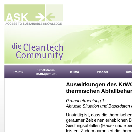
Stoffstrom-
Politik
Klima
Wasser
Abfa
management
Auswirkungen des KrWG 
thermischen Abfallbeha
Grundbetrachtung 1:
Aktuelle Situation und Basisdaten
Unstrittig ist, dass die thermisch
geraumer Zeit einen erheblichen B
Siedlungsabfällen (Haus- und Spe
leisten. Zudem garantiert die the