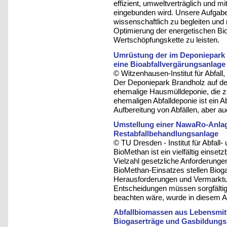
effizient, umweltverträglich und 
eingebunden wird. Unsere Aufgabe i
wissenschaftlich zu begleiten und 
Optimierung der energetischen B
Wertschöpfungskette zu leisten.
Umrüstung der im Deponiepark
eine Bioabfallvergärungsanlage
© Witzenhausen-Institut für Abfa
Der Deponiepark Brandholz auf d
ehemalige Hausmülldeponie, die zu
ehemaligen Abfalldeponie ist ein A
Aufbereitung von Abfällen, aber a
Umstellung einer NawaRo-Anlage
Restabfallbehandlungsanlage
© TU Dresden - Institut für Abfall-
BioMethan ist ein vielfältig einse
Vielzahl gesetzliche Anforderung
BioMethan-Einsatzes stellen Biog
Herausforderungen und Vermarktu
Entscheidungen müssen sorgfältig 
beachten wäre, wurde in diesem Ar
Abfallbiomassen aus Lebensmitt
Biogaserträge und Gasbildungs