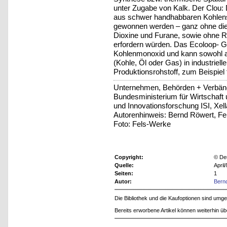
unter Zugabe von Kalk. Der Clou
aus schwer handhabbaren Kohlenstof
gewonnen werden – ganz ohne die 
Dioxine und Furane, sowie ohne R
erfordern würden. Das Ecoloop- G
Kohlenmonoxid und kann sowohl als
(Kohle, Öl oder Gas) in industriel
Produktionsrohstoff, zum Beispiel f
Unternehmen, Behörden + Verbän
Bundesministerium für Wirtschaft 
und Innovationsforschung ISI, Xel
Autorenhinweis: Bernd Röwert, 
Foto: Fels-Werke
Copyright:
© De
Quelle:
April
Seiten:
1
Autor:
Bern
Die Bibliothek und die Kaufoptionen sind um
Bereits erworbene Artikel können weiterhin ü