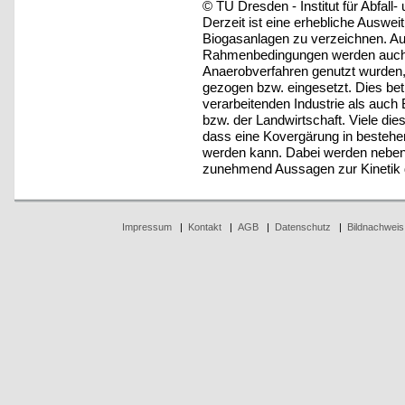
© TU Dresden - Institut für Abfall-
Derzeit ist eine erhebliche Auswe
Biogasanlagen zu verzeichnen. A
Rahmenbedingungen werden auch B
Anaerobverfahren genutzt wurden, 
gezogen bzw. eingesetzt. Dies bet
verarbeitenden Industrie als auch
bzw. der Landwirtschaft. Viele diese
dass eine Kovergärung in bestehen
werden kann. Dabei werden neben
zunehmend Aussagen zur Kinetik d
Impressum
|
Kontakt
|
AGB
|
Datenschutz
|
Bildnachweis