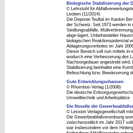
Biologische Stabilisierung der 
© Lehrstuhl für Abfallverwertungst
Leoben (11/2014)
Die Deponie Teuftal im Kanton Ber
der Schweiz. Seit 1973 werden in
Siedlungsabfälle, Müllverbrennungs
abge-lagert. Unbehandelter Hausm
biologischen Reaktionspotenzial w
Ablagerungsverbotes im Jahr 2000
Dieser Bereich soll nun mittels in-s
wodurch eine Verbesserung des La
Nachsorgedauer angestrebt wird. 
Stabilisierung beinhaltet eine Komb
Befeuchtung bzw. Bewässerung der 
Gute Entwicklungschancen
© Rhombos-Verlag (1/2008)
Die deutsche Entsorgungswirtschaft
Umwelttechnik und Arbeitsplätze
Die Novelle der Gewerbeabfall
© Lexxion Verlagsgesellschaft mb
Die Gewerbeabfallverordnung wurd
zwischenzeitlich im Jahr 2017 vol
war insbesondere vor dem Hinterg
fünfstufigen Abfallhierarchie notw