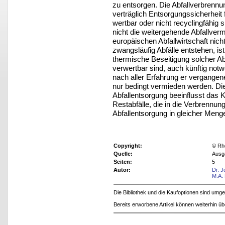
zu entsorgen. Die Abfallverbrennung
verträglich Entsorgungssicherheit f
wertbar oder nicht recyclingfähig
nicht die weitergehende Abfallver
europäischen Abfallwirtschaft nic
zwangsläufig Abfälle entstehen, ist 
thermische Beseitigung solcher Abf
verwertbar sind, auch künftig not
nach aller Erfahrung er vergangen
nur bedingt vermieden werden. Die
Abfallentsorgung beeinflusst das 
Restabfälle, die in die Verbrennu
Abfallentsorgung in gleicher Meng
Copyright:
© Rh
Quelle:
Ausg
Seiten:
5
Autor:
Dr. J
M.A. 
Die Bibliothek und die Kaufoptionen sind um
Bereits erworbene Artikel können weiterhin ü