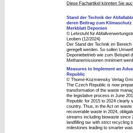
Diese Fachartikel könnten Sie auc
Stand der Technik der Abfallab
deren Beitrag zum Klimaschutz z
Merkblatt Deponien
© Lehrstuhl für Abfallverwertungst
Leoben (12/2024)
Der Stand der Technik im Bereich 
geregelt werden. So sollen Umw
Deponiebetrieb wie zum Beispiel d
Methanemissionen minimiert werd
Measures to Implement an Adv
Republic
© Thomé-Kozmiensky Verlag Gmb
The Czech Republic is now prepari
transformation of the waste manag
the legislative process in June 
Republic for 2015 to 2024 clearly s
country. Thus, in the Act on waste 
recoverable waste in 2024, obligat
streams including biowaste since 
landfilling tax with strict recycling
milestones leading to smarter wast