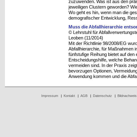
zuzuwenden. Was ist aus den prämi
jeweiligen Clustern geworden? Wie
Wo geht es hin, wenn man die ges
demografischer Entwicklung, Res
Muss die Abfallhierarchie ents
© Lehrstuhl für Abfallverwertungst
Leoben (11/2014)
Mit der Richtlinie 98/2008/EG wurd
Abfallhierarchie, für Maßnahmen in
fünfstufige Reihung bietet auf den
Entscheidungshilfe, welche Behand
vermeiden sind. In der Praxis zeigt
bevorzugen Optionen, Vermeidung
Anwendung kommen und die Abfall
Impressum
|
Kontakt
|
AGB
|
Datenschutz
|
Bildnachweis