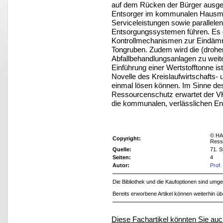
auf dem Rücken der Bürger ausge
Entsorger im kommunalen Hausmül
Serviceleistungen sowie parallele
Entsorgungssystemen führen. Es 
Kontrollmechanismen zur Eindämmu
Tongruben. Zudem wird die (drohe
Abfallbehandlungsanlagen zu weit
Einführung einer Wertstofftonne ist
Novelle des Kreislaufwirtschafts- 
einmal lösen können. Im Sinne des
Ressourcenschutz erwartet der VKS
die kommunalen, verlässlichen En
© HA
Copyright:
Ress
Quelle:
71. 
Seiten:
4
Autor:
Prof.
Die Bibliothek und die Kaufoptionen sind um
Bereits erworbene Artikel können weiterhin ü
Diese Fachartikel könnten Sie auc