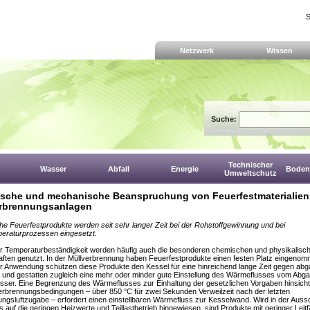
S
Netzwerk
Wissen
Suche:
Technischer
Wasser
Abfall
Energie
Boden,
Umweltschutz
sche und mechanische Beanspruchung von Feuerfestmaterialien
rbrennungsanlagen
e Feuerfestprodukte werden seit sehr langer Zeit bei der Rohstoffgewinnung und bei
eraturprozessen eingesetzt.
r Temperaturbeständigkeit werden häufig auch die besonderen chemischen und physikalisc
ften genutzt. In der Müllverbrennung haben Feuerfestprodukte einen festen Platz eingenom
r Anwendung schützen diese Produkte den Kessel für eine hinreichend lange Zeit gegen abg
 und gestatten zugleich eine mehr oder minder gute Einstellung des Wärmeflusses vom Abg
ser. Eine Begrenzung des Wärmeflusses zur Einhaltung der gesetzlichen Vorgaben hinsichtl
rbrennungsbedingungen – über 850 °C für zwei Sekunden Verweilzeit nach der letzten
ngsluftzugabe – erfordert einen einstellbaren Wärmefluss zur Kesselwand. Wird in der Auss
 auf die geringen Heizwerte und Teillastbetrieb hingewiesen, sind Produkte mit geringer Leitf