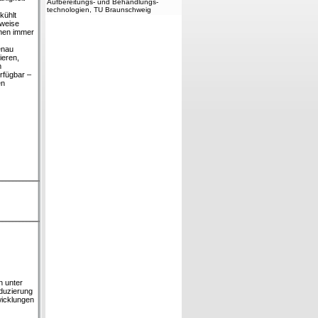
Aufbereitungs- und Behandlungs-
technologien, TU Braunschweig
kühlt
sweise
mmen immer
enau
ieren,
m
rfügbar –
en
n unter
duzierung
wicklungen