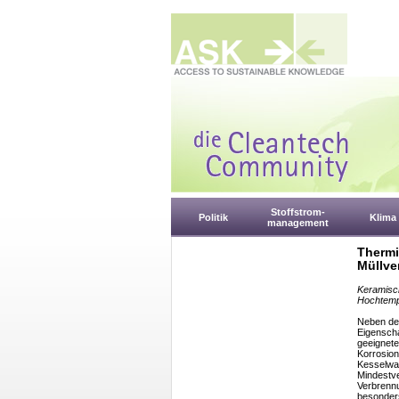
Stoffstrom-
Politik
Klima
management
Thermi
Müllve
Keramisch
Hochtemp
Neben de
Eigenscha
geeignete
Korrosion
Kesselwas
Mindestve
Verbrennu
besonders