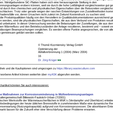
en. Nitridgebundene SiC-Platten haben sich eine herausragende Stellung in den
ennungsanlagen erobern können, weil sie durch die hohe Leitfähigkeit vergleichsweise gut ge
d durch ihre chemischen und physikalischen Eigenschaften über die Reisezeiten vergleich
rschlacken. Trotz oder gerade wegen der raschen Entwicklungen von Zustellmethoden ko
hadensfälle vor, deren Ursachen nicht zuletzt im Zeitund Kostendruck zu suchen sind.
ie Produktqualitäten häufig von den Herstellern in Qualitätsdokumentationen ausreichend g
 werden, sind die physikalischen Eigenschaften, die aus dem Verbund von Produkten result
d unbekannt. In dieser Untersuchung werden die Belastungen der Zustellungen, die aus de
hen Wärmefluss und den Betriebszuständen der Anlage resultieren, bestimmt und – soweit ve
ulässigen Beanspruchungen verglichen. Es werden offene Punkte angesprochen, die von all
en gemeinsam geklärt werden sollten.
ht:
© Thomé-Kozmiensky Verlag GmbH
Optimierung der
Abfallverbrennung 1 (2004) (März 2004)
16
Dr. Jörg Krüger
iothek und die Kaufoptionen sind umgezogen zu
https://library.wasteculture.com
rworbene Artikel können weiterhin über
myASK
abgerufen werden.
hartikel könnten Sie auch interessieren:
he Maßnahmen zur Korrosionsminderung in Müllverbrennungsanlagen
altergemeinschaft Bilitewski-Faulstich-Urban (7/2001)
lischen Werkstoffe der Wärmetauscherflächen in MVA´s (Verdampfer und Überhitzer) erleide
iebsbedingungen der heute üblichen Brennstoffe in zunehmendem Maße eine dynamische Re
enserwartung (Nutzungskapazität) aufgrund von Korrosionsprozessen. Die absehbaren Ent
markt lassen für die Zukunft eher eine Verschärfung dieser Probleme erwarten.