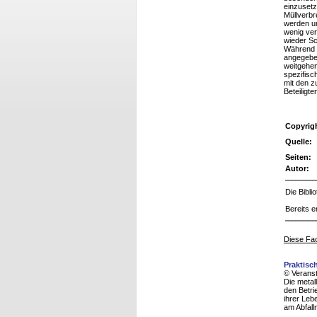
einzusetz
Müllverbr
werden un
wenig ve
wieder Sc
Während d
angegeben
weitgehen
spezifisc
mit den z
Beteiligt
Copyrig
Quelle:
Seiten:
Autor:
Die Bibl
Bereits e
Diese Fac
Praktisc
© Veranst
Die metal
den Betr
ihrer Leb
am Abfall