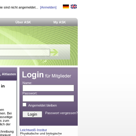
ie sind nicht angemeldet...
[Anmelden]
Über ASK
My ASK
 Altlasten
Name:
 in
Passwort:
Angemeldet bleiben
hen
Passwort vergessen?
men. Bei
asseitige
as zum
ich der
Leichtweiß-Institut
chreibung
Physikalische und biologische
ähigkeit