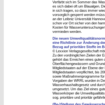
Verfärbt sich im Sommer das Wass
es sich dabei oft um Blaualgen. D
in sich tragen, so dass immer w
vorsorglich gesperrt werden müss
an der Leibniz Universität Hannove
schon vor Ort sicher von den har
Kosten für Wasseruntersuchunge
vermieden werden.
Die neuen Umweltqualitätsnorm
eine Richtlinie zur Änderung de
Bezug auf prioritäre Stoffe im B
© Lexxion Verlagsgesellschaft mb
Zu den vordringlichen Zielen der
gehört das Erreichen eines guten
Oberflächengewässern und Grundwa
Mitgliedstaaten auf der Ebene der
Mitgliedstaaten verpflichtet, bis 
sowie Maßnahmenprogramme für je
Vorgaben der WRRL wurden in Deut
Wasserhaushaltsgesetz und durc
umgesetzt. Um das Ziel eines gu
Wasserkörper die Umweltqualitäts
sog. prioritäre und prioritär gefähr
(Be-)Stellung des Gewässerschu