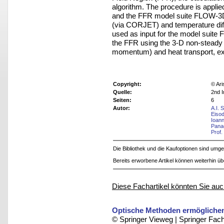
algorithm. The procedure is appl
and the FFR model suite FLOW-3DL
(via CORJET) and temperature diffe
used as input for the model suite 
the FFR using the 3-D non-steady s
momentum) and heat transport, exp
Copyright:
© Ari
Quelle:
2nd I
Seiten:
6
Autor:
A.I.
Eiso
Ioann
Panag
Prof.
Die Bibliothek und die Kaufoptionen sind um
Bereits erworbene Artikel können weiterhin ü
Diese Fachartikel könnten Sie auc
Optische Methoden ermöglichen
© Springer Vieweg | Springer F