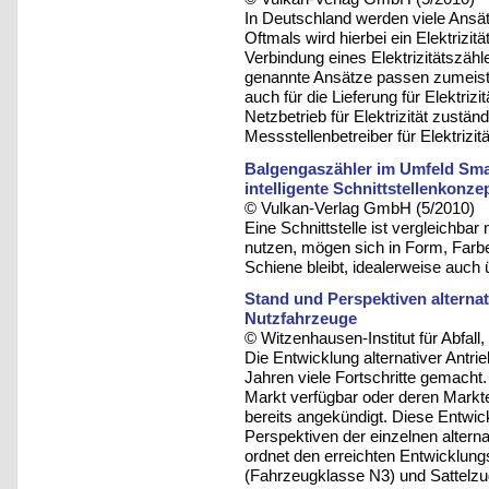
In Deutschland werden viele Ansät
Oftmals wird hierbei ein Elektrizitä
Verbindung eines Elektrizitätszähl
genannte Ansätze passen zumeist 
auch für die Lieferung für Elektriz
Netzbetrieb für Elektrizität zustä
Messstellenbetreiber für Elektrizitä
Balgengaszähler im Umfeld Smar
intelligente Schnittstellenkonze
© Vulkan-Verlag GmbH (5/2010)
Eine Schnittstelle ist vergleichbar
nutzen, mögen sich in Form, Farbe
Schiene bleibt, idealerweise auch
Stand und Perspektiven alternat
Nutzfahrzeuge
© Witzenhausen-Institut für Abfa
Die Entwicklung alternativer Antri
Jahren viele Fortschritte gemacht
Markt verfügbar oder deren Markte
bereits angekündigt. Diese Entwick
Perspektiven der einzelnen altern
ordnet den erreichten Entwicklun
(Fahrzeugklasse N3) und Sattelzu