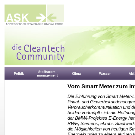
Stoffstrom-
Politik
Klima
Wasser
Abfa
management
Vom Smart Meter zum in
Die Einführung von Smart Meter-L
Privat- und Gewerbekundensegmen
Verbraucherkommunikation und de
beiden verknüpft sich die Hoffnun
der BMWi-Projektes E-Energy ha
RWE, Siemens, ef.ruhr, Stadtwerke K
die Möglichkeiten von heutigen Sm
Energiekunden zu einem aktiven M