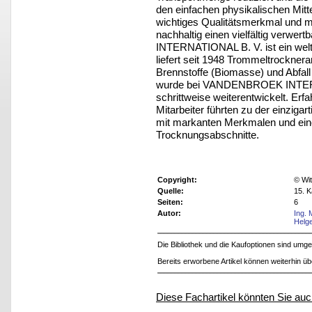
den einfachen physikalischen Mittel
wichtiges Qualitätsmerkmal und ma
nachhaltig einen vielfältig verw
INTERNATIONAL B. V. ist ein welt
liefert seit 1948 Trommeltrockneran
Brennstoffe (Biomasse) und Abfal
wurde bei VANDENBROEK INTERNA
schrittweise weiterentwickelt. Erf
Mitarbeiter führten zu der einzig
mit markanten Merkmalen und eine
Trocknungsabschnitte.
Copyright:
© Wit
Quelle:
15. K
Seiten:
6
Autor:
Ing. 
Helg
Die Bibliothek und die Kaufoptionen sind um
Bereits erworbene Artikel können weiterhin ü
Diese Fachartikel könnten Sie auc