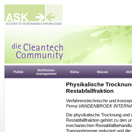
Stoffstrom-
Politik
Klima
Wasser
Abfa
management
Physikalische Trocknun
Restabfallfraktion
Verfahrenstechnische und konzept
Firma VANDENBROEK INTERNAT
Die physikalische Trocknung und d
Restabfallfraktion gehört zu den
mechanischen Restabfallbehandlu
Transportmenge reduziert und die o