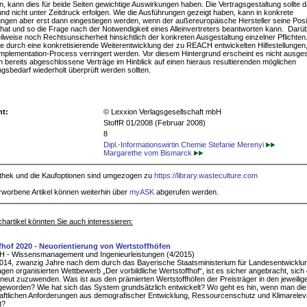
, kann dies für beide Seiten gewichtige Auswirkungen haben. Die Vertragsgestaltung sollte d
nd nicht unter Zeitdruck erfolgen. Wie die Ausführungen gezeigt haben, kann in konkrete
ngen aber erst dann eingestiegen werden, wenn der außereuropäische Hersteller seine Posit
hat und so die Frage nach der Notwendigkeit eines Alleinvertreters beantworten kann. Darü
eilweise noch Rechtsunsicherheit hinsichtlich der konkreten Ausgestaltung einzelner Pflichten
e durch eine konkretisierende Weiterentwicklung der zu REACH entwickelten Hilfestellungen,
lementation-Process verringert werden. Vor diesem Hintergrund erscheint es nicht ausge
 bereits abgeschlossene Verträge im Hinblick auf einen hieraus resultierenden möglichen
sbedarf wiederholt überprüft werden sollten.
ht:
© Lexxion Verlagsgesellschaft mbH
StoffR 01/2008 (Februar 2008)
8
Dipl.-Informationswirtin Chemie Stefanie Merenyi
Margarethe vom Bismarck
iothek und die Kaufoptionen sind umgezogen zu
https://library.wasteculture.com
rworbene Artikel können weiterhin über
myASK
abgerufen werden.
hartikel könnten Sie auch interessieren:
fhof 2020 - Neuorientierung von Wertstoffhöfen
H - Wissensmanagement und Ingenieurleistungen (4/2015)
014, zwanzig Jahre nach dem durch das Bayerische Staatsministerium für Landesentwicklu
gen organisierten Wettbewerb „Der vorbildliche Wertstoffhof“, ist es sicher angebracht, sic
eut zuzuwenden. Was ist aus den prämierten Wertstoffhöfen der Preisträger in den jeweilig
geworden? Wie hat sich das System grundsätzlich entwickelt? Wo geht es hin, wenn man die
aftlichen Anforderungen aus demografischer Entwicklung, Ressourcenschutz und Klimarele
t?