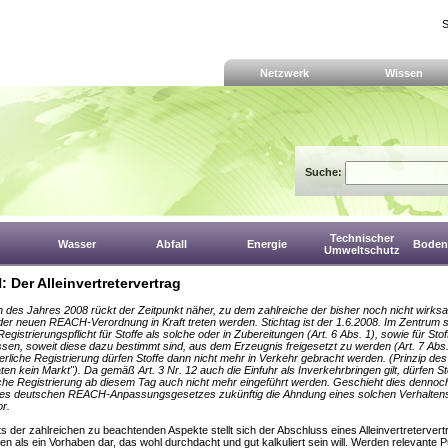
S
Netzwerk
Wissen
Suche:
Technischer
Wasser
Abfall
Energie
Boden,
Umweltschutz
 Der Alleinvertretervertrag
n des Jahres 2008 rückt der Zeitpunkt näher, zu dem zahlreiche der bisher noch nicht wirk
 der neuen REACH-Verordnung in Kraft treten werden. Stichtag ist der 1.6.2008. Im Zentrum s
egistrierungspflicht für Stoffe als solche oder in Zubereitungen (Art. 6 Abs. 1), sowie für Stof
sen, soweit diese dazu bestimmt sind, aus dem Erzeugnis freigesetzt zu werden (Art. 7 Abs
derliche Registrierung dürfen Stoffe dann nicht mehr in Verkehr gebracht werden. (Prinzip des 
en kein Markt"). Da gemäß Art. 3 Nr. 12 auch die Einfuhr als Inverkehrbringen gilt, dürfen S
iche Registrierung ab diesem Tag auch nicht mehr eingeführt werden. Geschieht dies dennoch
des deutschen REACH-Anpassungsgesetzes zukünftig die Ahndung eines solchen Verhaltens
or.
s der zahlreichen zu beachtenden Aspekte stellt sich der Abschluss eines Alleinvertretervert
ten als ein Vorhaben dar, das wohl durchdacht und gut kalkuliert sein will. Werden relevante 