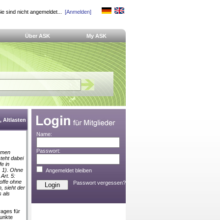
ie sind nicht angemeldet...
[Anmelden]
Über ASK
My ASK
 Altlasten
Name:
Passwort:
samen
teht dabei
fe in
. 1). Ohne
Angemeldet bleiben
Art. 5:
toffe ohne
Passwort vergessen?
, sieht der
 als
rages für
Punkte