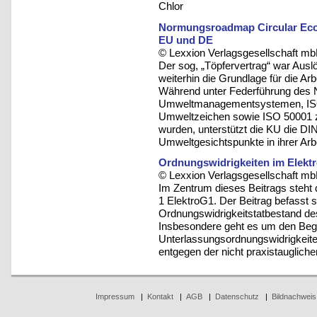
Chlor
Normungsroadmap Circular Eco
EU und DE
© Lexxion Verlagsgesellschaft mb
Der sog, „Töpfervertrag“ war Aus
weiterhin die Grundlage für die 
Während unter Federführung de
Umweltmanagementsystemen, ISO
Umweltzeichen sowie ISO 50001 
wurden, unterstützt die KU die 
Umweltgesichtspunkte in ihrer Arb
Ordnungswidrigkeiten im Elekt
© Lexxion Verlagsgesellschaft mb
Im Zentrum dieses Beitrags steht 
1 ElektroG1. Der Beitrag befasst s
Ordnungswidrigkeitstatbestand des
Insbesondere geht es um den Begin
Unterlassungsordnungswidrigkeite
entgegen der nicht praxistauglich
Impressum
|
Kontakt
|
AGB
|
Datenschutz
|
Bildnachweis