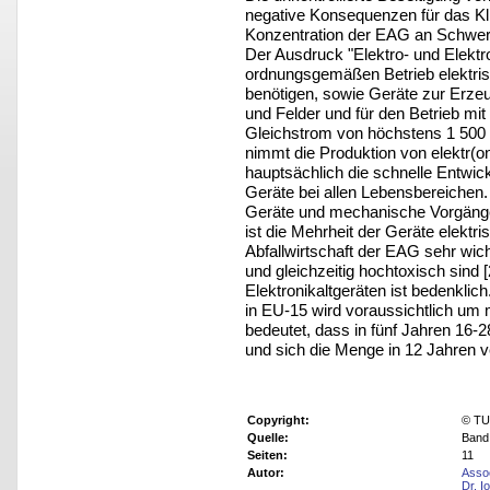
negative Konsequenzen für das Kl
Konzentration der EAG an Schwer
Der Ausdruck "Elektro- und Elektr
ordnungsgemäßen Betrieb elektris
benötigen, sowie Geräte zur Erz
und Felder und für den Betrieb mi
Gleichstrom von höchstens 1 500 V
nimmt die Produktion von elektr(o
hauptsächlich die schnelle Entwi
Geräte bei allen Lebensbereiche
Geräte und mechanische Vorgänge h
ist die Mehrheit der Geräte elektri
Abfallwirtschaft der EAG sehr wich
und gleichzeitig hochtoxisch sind 
Elektronikaltgeräten ist bedenklic
in EU-15 wird voraussichtlich um
bedeutet, dass in fünf Jahren 16-2
und sich die Menge in 12 Jahren v
Copyright:
© TU 
Quelle:
Band 
Seiten:
11
Autor:
Assoc
Dr. I