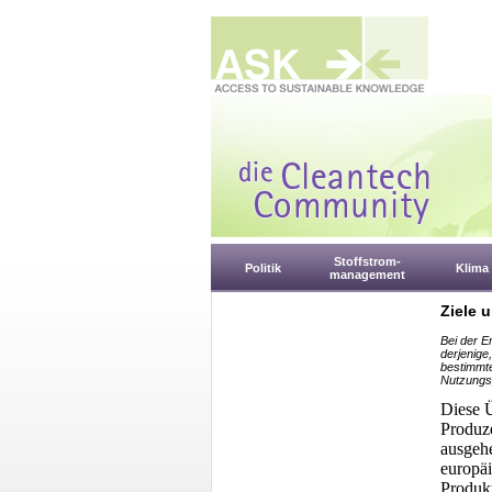
Stoffstrom-
Politik
Klima
management
Ziele 
Bei der E
derjenige
bestimmte
Nutzungs
Diese Ü
Produze
ausgehe
europäi
Produk