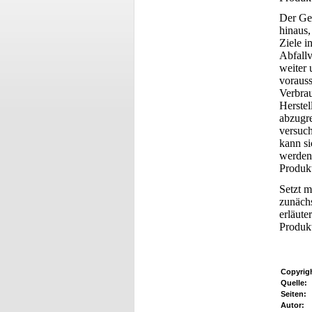
Der Ged
hinaus,
Ziele i
Abfallv
weiter 
vorauss
Verbrau
Herstel
abzugr
versuc
kann si
werden,
Produkt
Setzt m
zunächs
erläute
Produk
Copyrig
Quelle:
Seiten:
Autor: