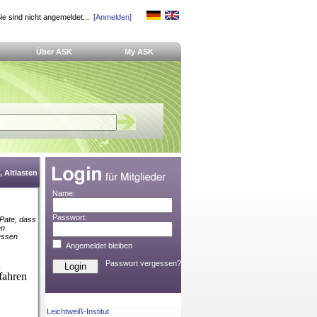
ie sind nicht angemeldet...
[Anmelden]
Über ASK
My ASK
 Altlasten
Name:
Passwort:
 Pate, dass
en
essen
Angemeldet bleiben
n
Passwort vergessen?
fahren
Leichtweiß-Institut