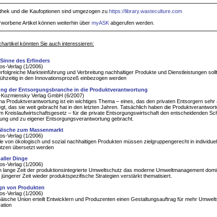
iothek und die Kaufoptionen sind umgezogen zu
https://library.wasteculture.com
rworbene Artikel können weiterhin über
myASK
abgerufen werden.
hartikel könnten Sie auch interessieren:
Sinne des Erfinders
s-Verlag (1/2006)
erfolgreiche Markteinführung und Verbreitung nachhaltiger Produkte und Dienstleistungen soll
ühzeitig in den Innovationsprozeß einbezogen werden
ng der Entsorgungsbranche in die Produktverantwortung
Kozmiensky Verlag GmbH (6/2007)
 Produktverantwortung ist ein wichtiges Thema – eines, das den privaten Entsorgern sehr
egt, das sie weit gebracht hat in den letzten Jahren. Tatsächlich haben die Produktverantwor
 Kreislaufwirtschaftsgesetz – für die private Entsorgungswirtschaft den entscheidenden Schr
ung und zu eigener Entsorgungsverantwortung gebracht.
 Nische zum Massenmarkt
s-Verlag (1/2006)
ile von ökologisch und sozial nachhaltigen Produkten müssen zielgruppengerecht in individuel
tzen übersetzt werden
aller Dinge
s-Verlag (1/2006)
 lange Zeit der produktionsintegrierte Umweltschutz das moderne Umweltmanagement domin
 jüngerer Zeit wieder produktspezifische Strategien verstärkt thematisiert.
gn von Produkten
s-Verlag (1/2006)
äische Union erteilt Entwicklern und Produzenten einen Gestaltungsauftrag für mehr Umwel
ation