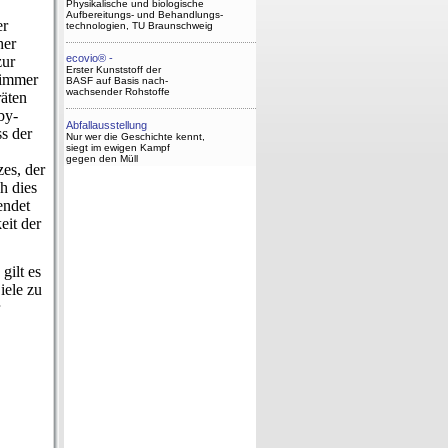
Physikalische und biologische
Aufbereitungs- und Behandlungs-
er
technologien, TU Braunschweig
her
ecovio® -
zur
Erster Kunststoff der
 immer
BASF auf Basis nach-
wachsender Rohstoffe
räten
by-
Abfallausstellung
s der
Nur wer die Geschichte kennt,
siegt im ewigen Kampf
gegen den Müll
es, der
h dies
endet
eit der
gilt es
iele zu