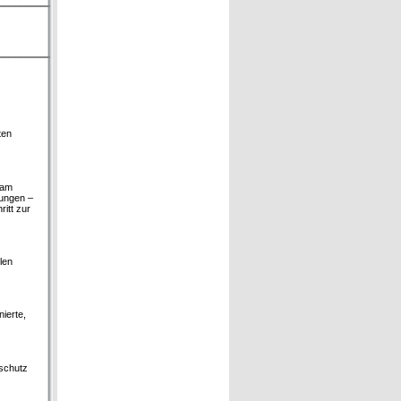
ten
 am
tungen –
itt zur
len
ierte,
tschutz