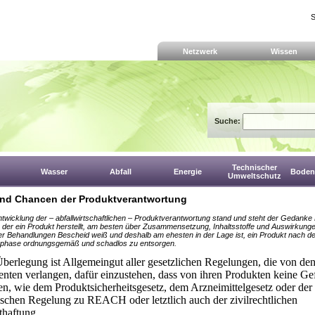
S
Netzwerk
Wissen
Suche:
Technischer
Wasser
Abfall
Energie
Boden,
Umweltschutz
und Chancen der Produktverantwortung
ntwicklung der – abfallwirtschaftlichen – Produktverantwortung stand und steht der Gedanke
, der ein Produkt herstellt, am besten über Zusammensetzung, Inhaltsstoffe und Auswirkung
r Behandlungen Bescheid weiß und deshalb am ehesten in der Lage ist, ein Produkt nach d
phase ordnungsgemäß und schadlos zu entsorgen.
berlegung ist Allgemeingut aller gesetzlichen Regelungen, die von de
nten verlangen, dafür einzustehen, dass von ihren Produkten keine Ge
n, wie dem Produktsicherheitsgesetz, dem Arzneimittelgesetz oder der
schen Regelung zu REACH oder letztlich auch der zivilrechtlichen
thaftung.