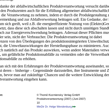
anke der abfallwirtschaftlichen Produktverantwortung versucht darüb
 den Produzenten auch für die Erfüllung allgemeiner abfallwirtschaftlic
n die Verantwortung zu nehmen, indem er durch die Produktgestaltung 
ermeidung und zur Abfallverwertung beitragen soll. Ein Gedanke, der
um sich greift, weil z.B. die energieeffiziente Nutzung von (Elektro)Ge
etzt, dass diese sich abschalten lassen und nicht durch unnötigen Stand
ch zur Energieverschwendung beitragen. Adressat dieser Pflichten mus
ler sein, nicht der Verbraucher. Die Produktverantwortung ist dabei
enzen von den Überlegungen des produktionsintegrierten Umweltschutz
ht, die Umweltauswirkungen der Herstellungsphase zu minimieren. Auc
ch natürlich auf das Produkt auswirken, wenn andere Materialien verw
 um gefährliche Produktionsabfälle zu vermeiden oder die Verwertbark
ionsabfälle zu erhöhen.
an sich mit den Erfahrungen der Produktverantwortung auseinander, so 
t deren – bisherige – Gegenstände darzustellen, ihre Instrumente und Z
rn, bevor man auf zukünftige Chancen und die weitere Entwicklung der
tverantwortung eingehen kann.
ht:
© Thomé-Kozmiensky Verlag GmbH
Produktverantwortung (2007) (Juni 2007)
10
MinDir Dr. Helge Wendenburg