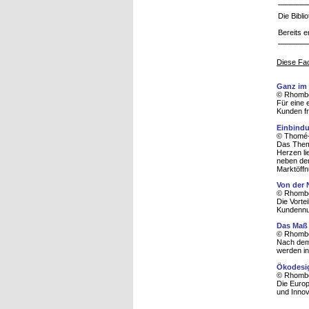
Die Bibl
Bereits e
Diese Fac
Ganz im 
© Rhombo
Für eine 
Kunden fr
Einbindu
© Thomé-
Das Thema
Herzen li
neben dem
Marktöffn
Von der
© Rhombo
Die Vorte
Kundennu
Das Maß 
© Rhombo
Nach dem
werden in
Ökodesi
© Rhombo
Die Europ
und Innov